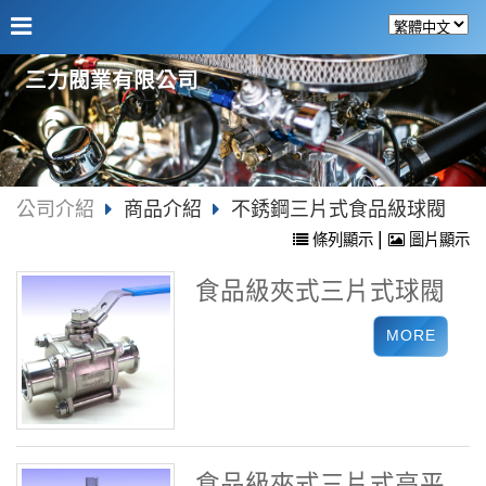
三力閥業有限公司
公司介紹
商品介紹
不銹鋼三片式食品級球閥
|
條列顯示
圖片顯示
食品級夾式三片式球閥
食品級夾式三片式高平