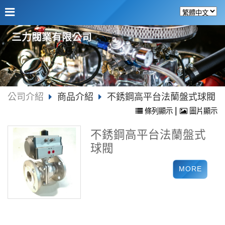
三力閥業有限公司
公司介紹
商品介紹
不銹鋼高平台法蘭盤式球閥
|
條列顯示
圖片顯示
不銹鋼高平台法蘭盤式
球閥